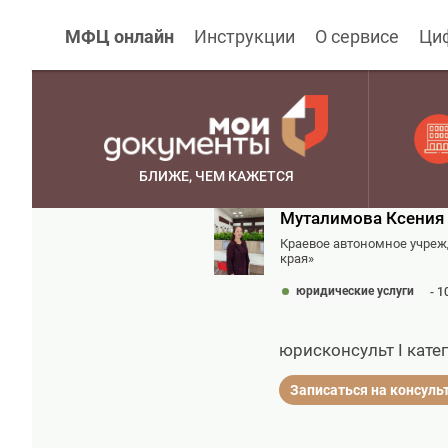
МФЦ онлайн
Инструкции
О сервисе
Ци
БЛИЖЕ, ЧЕМ КАЖЕТСЯ
Муталимова Ксения
Краевое автономное учре
края»
юридические услуги
- 1
юрисконсульт I кате
Записаться на консул