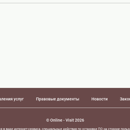
вления услуг
Правовые документы
Новости
Зако
© Online - Visit 2026
я в виде интернет-сервиса, специальные действия по установке ПО на стороне польз