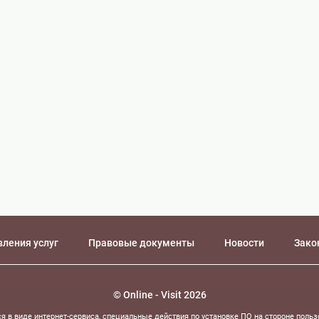
вления услуг
Правовые документы
Новости
Зако
© Online - Visit 2026
я в виде интернет-сервиса, специальные действия по установке ПО на стороне польз