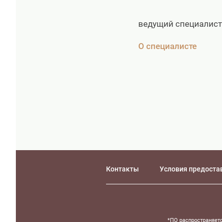
ведущий специалис
О специалисте
Контакты
Условия предоста
*ПО распространяетс