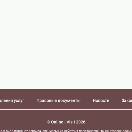
т
вления услуг
Правовые документы
Новости
Зако
© Online - Visit 2026
я в виде интернет-сервиса, специальные действия по установке ПО на стороне польз